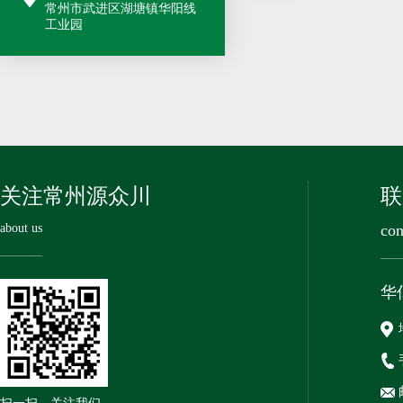
常州市武进区湖塘镇华阳线
工业园
关注常州源众川
联
about us
con
华