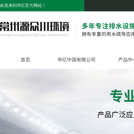
欢迎来到华亿官方网站！
首页
华亿中国有限公司
产品中