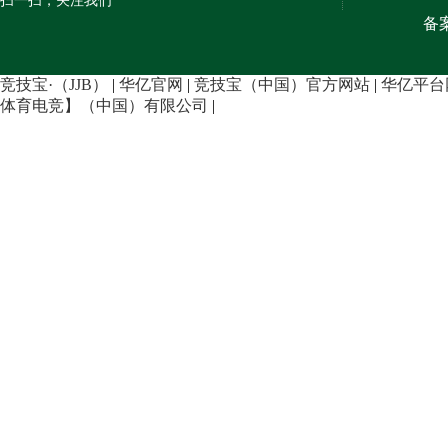
扫一扫，关注我们
备案
竞技宝·（JJB）
|
华亿官网
|
竞技宝（中国）官方网站
|
华亿平台
体育电竞】（中国）有限公司
|