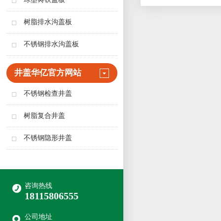
树脂排水沟盖板
不锈钢排水沟盖板
井盖华亿官方网站
不锈钢检查井盖
树脂复合井盖
不锈钢隐形井盖
咨询热线
18115806555
公司地址