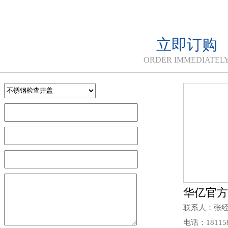
立即订购
ORDER IMMEDIATEL
：
：
：
：
华亿官方
联系人：张
电话：181158
：