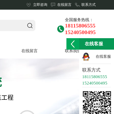
立即咨询
在线留言
联系方式
全国服务热线：
18115806555
15240500495
在线客服
在线留言
联系我们
在线客服
联系方式
18115806555
15240500495