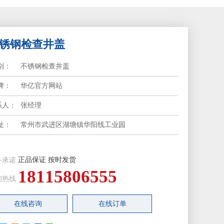
锈钢检查井盖
别：
不锈钢检查井盖
牌：
华亿官方网站
系人：
张经理
址：
常州市武进区湖塘镇华阳线工业园
正品保证 按时发货
务承诺
18115806555
询热线
在线咨询
在线订单