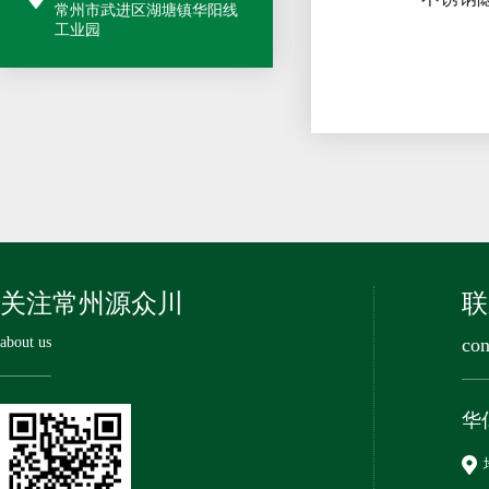
常州市武进区湖塘镇华阳线
工业园
关注常州源众川
联
about us
con
华