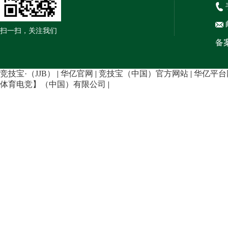
扫一扫，关注我们
备案
竞技宝·（JJB）
|
华亿官网
|
竞技宝（中国）官方网站
|
华亿平台
体育电竞】（中国）有限公司
|