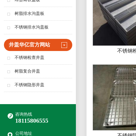
树脂排水沟盖板
不锈钢排水沟盖板
井盖华亿官方网站
不锈钢
不锈钢检查井盖
树脂复合井盖
不锈钢隐形井盖
咨询热线
18115806555
公司地址
不锈钢